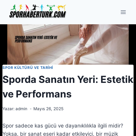
Skip
to
content
SPOR KÜLTÜRÜ VE TARIHI
Sporda Sanatın Yeri: Estetik
ve Performans
Yazar:
admin
Mayıs 26, 2025
Spor sadece kas gücü ve dayanıklılıkla ilgili midir?
Yoksa, bir sanat eseri kadar etkileyici, bir müzik