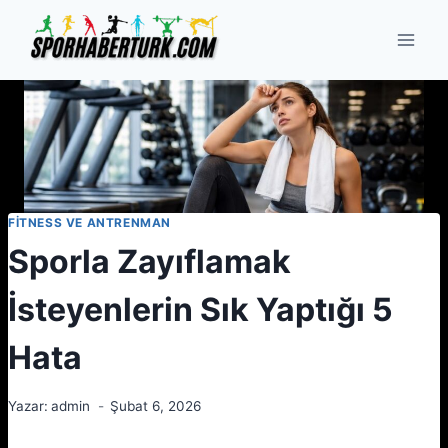
Skip
to
content
FITNESS VE ANTRENMAN
Sporla Zayıflamak
İsteyenlerin Sık Yaptığı 5
Hata
Yazar:
admin
Şubat 6, 2026