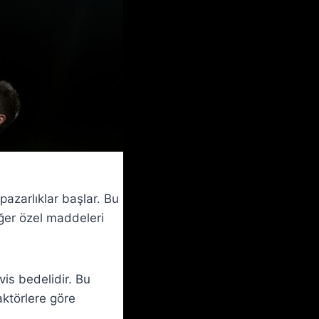
pazarlıklar başlar. Bu
iğer özel maddeleri
s bedelidir. Bu
aktörlere göre