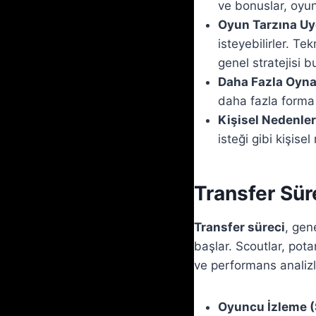
ve bonuslar, oyun
Oyun Tarzına Uy
isteyebilirler. Te
genel stratejisi bu
Daha Fazla Oyna
daha fazla forma ş
Kişisel Nedenler
isteği gibi kişisel
Transfer Sür
Transfer süreci
, gen
başlar. Scoutlar, pota
ve performans analizle
Oyuncu İzleme (