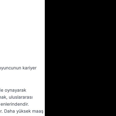
 oyuncunun kariyer
de oynayarak
mak, uluslararası
enlerindendir.
dür. Daha yüksek maaş