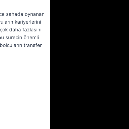
dece sahada oynanan
ların kariyerlerini
çok daha fazlasını
 bu sürecin önemli
bolcuların transfer