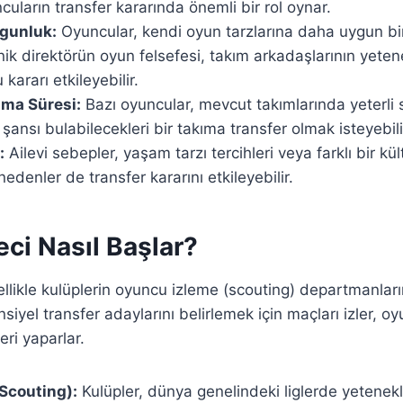
cuların transfer kararında önemli bir rol oynar.
gunluk:
Oyuncular, kendi oyun tarzlarına daha uygun b
knik direktörün oyun felsefesi, takım arkadaşlarının yeten
 kararı etkileyebilir.
ma Süresi:
Bazı oyuncular, mevcut takımlarında yeterli s
ansı bulabilecekleri bir takıma transfer olmak isteyebilir
:
Ailevi sebepler, yaşam tarzı tercihleri veya farklı bir 
 nedenler de transfer kararını etkileyebilir.
eci Nasıl Başlar?
ellikle kulüplerin oyuncu izleme (scouting) departmanları
nsiyel transfer adaylarını belirlemek için maçları izler, oy
ri yaparlar.
Scouting):
Kulüpler, dünya genelindeki liglerde yetenekl