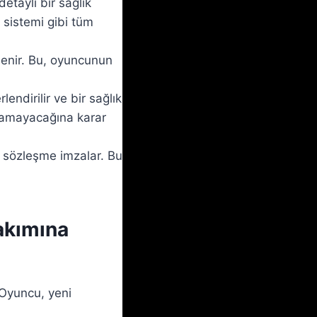
etaylı bir sağlık
 sistemi gibi tüm
lenir. Bu, oyuncunun
endirilir ve bir sağlık
namayacağına karar
i sözleşme imzalar. Bu
akımına
 Oyuncu, yeni