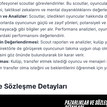
ofesyonel scoutlar görevlendirirler. Bu scoutlar, oyuncular
ini, taktiksel zekalarını ve mental dayanıklılıklarını değerle
 ve Analizler:
Scoutlar, izledikleri oyuncular hakkında d
aporlarda oyuncunun güçlü ve zayıf yönleri, potansiyeli 
yacağı gibi bilgiler yer alır. Performans analizleri, oyun
lardaki performansını değerlendirir.
in Değerlendirmesi:
Scout raporları ve analizler, kulüp 
direktörle de görüşerek oyuncunun takıma uygun olup olm
sini göz önünde bulundurarak bir karar verir.
emas:
Kulüp, transfer etmek istediği oyuncu ve menajeri i
transfer olma isteğini ve beklentilerini öğrenmek için yap
ve Sözleşme Detayları