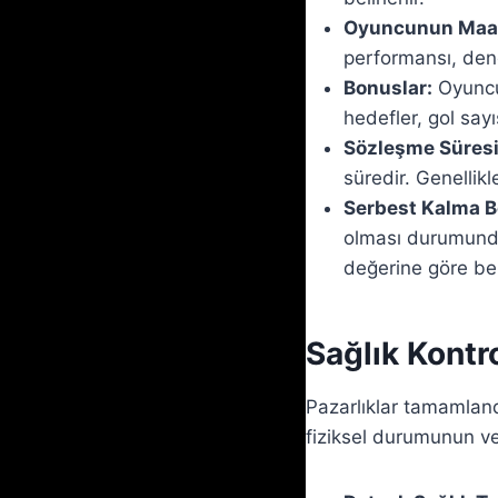
Oyuncunun Maa
performansı, dene
Bonuslar:
Oyuncu
hedefler, gol sayı
Sözleşme Süresi
süredir. Genellikle
Serbest Kalma B
olması durumunda
değerine göre beli
Sağlık Kontr
Pazarlıklar tamamland
fiziksel durumunun ve s