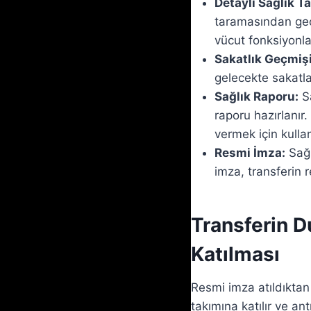
Detaylı Sağlık T
taramasından geçi
vücut fonksiyonlar
Sakatlık Geçmişi
gelecekte sakatla
Sağlık Raporu:
Sa
raporu hazırlanı
vermek için kullanı
Resmi İmza:
Sağl
imza, transferin r
Transferin 
Katılması
Resmi imza atıldıktan
takımına katılır ve an