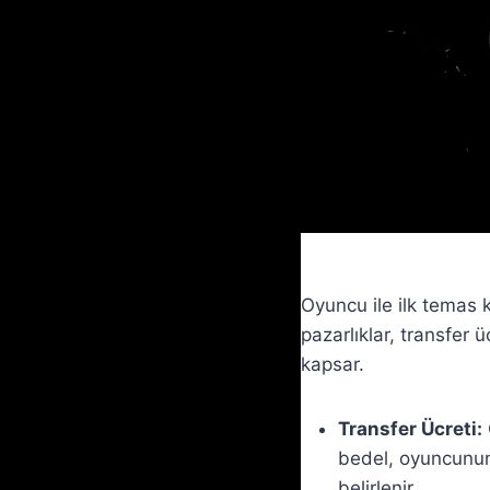
Oyuncu ile ilk temas 
pazarlıklar, transfer
kapsar.
Transfer Ücreti:
bedel, oyuncunun 
belirlenir.