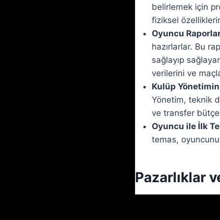
belirlemek için pr
fiziksel özellikler
Oyuncu Raporları
hazırlarlar. Bu r
sağlayıp sağlayama
verilerini ve maç
Kulüp Yönetimin
Yönetim, teknik 
ve transfer bütçe
Oyuncu ile İlk T
temas, oyuncunun 
Pazarlıklar 