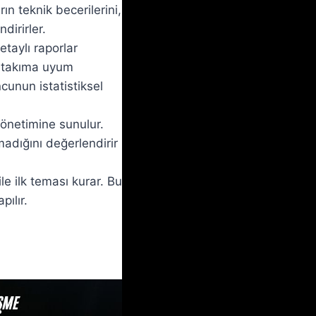
ın teknik becerilerini,
ndirirler.
etaylı raporlar
ve takıma uyum
cunun istatistiksel
yönetimine sunulur.
adığını değerlendirir
le ilk teması kurar. Bu
ılır.