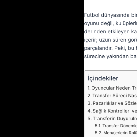
Futbol dünyasında bi
oyunu değil, kulüpleri
derinden etkileyen ka
içerir; uzun süren gör
parçalarıdır. Peki, bu
sürecine yakından bak
İçindekiler
Oyuncular Neden Tr
Transfer Süreci Nası
Pazarlıklar ve Sözl
Sağlık Kontrolleri 
Transferin Duyurul
Transfer Dönemler
Menajerlerin Rol