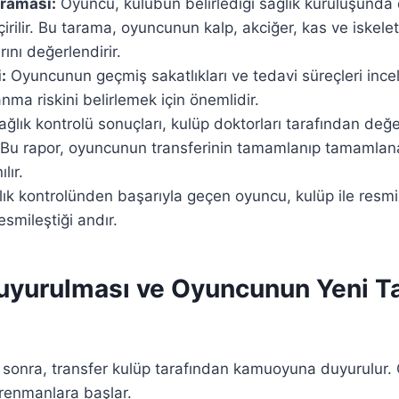
araması:
Oyuncu, kulübün belirlediği sağlık kuruluşunda d
rilir. Bu tarama, oyuncunun kalp, akciğer, kas ve iskelet
ını değerlendirir.
:
Oyuncunun geçmiş sakatlıkları ve tedavi süreçleri ince
nma riskini belirlemek için önemlidir.
ğlık kontrolü sonuçları, kulüp doktorları tarafından değerl
r. Bu rapor, oyuncunun transferinin tamamlanıp tamamla
lır.
ık kontrolünden başarıyla geçen oyuncu, kulüp ile resm
esmileştiği andır.
Duyurulması ve Oyuncunun Yeni T
 sonra, transfer kulüp tarafından kamuoyuna duyurulur.
trenmanlara başlar.