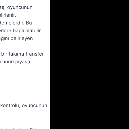
aaş, oyuncunun
irlenir.
demelerdir. Bu
lere bağlı olabilir.
ını belirleyen
ir takıma transfer
ncunun piyasa
k kontrolü, oyuncunun