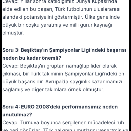
Cevap: Yıllar sonra katıldığımız Dünya Kupası’nda
elde edilen bu başarı, Türk futbolunun uluslararası
alandaki potansiyelini göstermiştir. Ülke genelinde
büyük bir coşku yaratmış ve milli gurur kaynağı
olmuştur.
Soru 3: Beşiktaş’ın Şampiyonlar Ligi’ndeki başarısı
neden bu kadar önemli?
Cevap: Beşiktaş’ın gruptan namağlup lider olarak
çıkması, bir Türk takımının Şampiyonlar Ligi’ndeki en
büyük başarısıdır. Avrupa’da saygınlık kazanmamızı
sağlamış ve diğer takımlara örnek olmuştur.
Soru 4: EURO 2008’deki performansımız neden
unutulmaz?
Cevap: Turnuva boyunca sergilenen mücadeleci ruh
ve geri dönüşler, Türk halkının umutlarını yeşertmiş ve